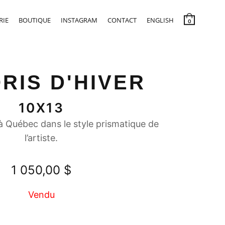
RIE
BOUTIQUE
INSTAGRAM
CONTACT
ENGLISH
0
RIS D'HIVER
10X13
 Québec dans le style prismatique de
l’artiste.
1 050,00
$
Vendu