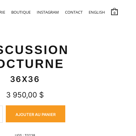
RIE
BOUTIQUE
INSTAGRAM
CONTACT
ENGLISH
0
SCUSSION
OCTURNE
36X36
3 950,00
$
AJOUTER AU PANIER
UGS :
T0238