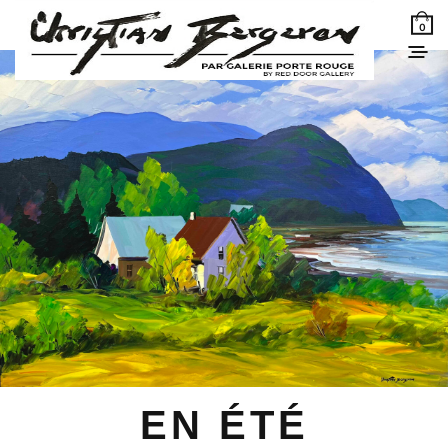
0
EN ÉTÉ