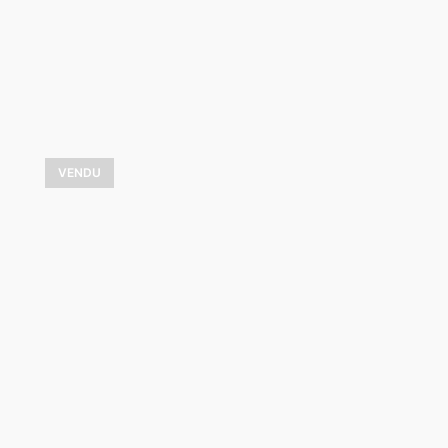
VENDU
Romanza
3 900,00
$
VOIR LES DÉTAILS