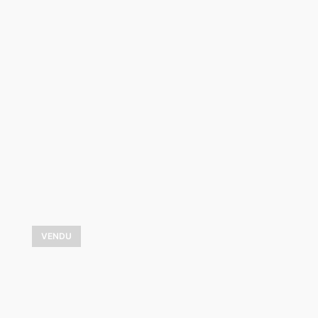
Percée de lumière
1 050,00
$
VOIR LES DÉTAILS
VENDU
Au coeur de l’hiver