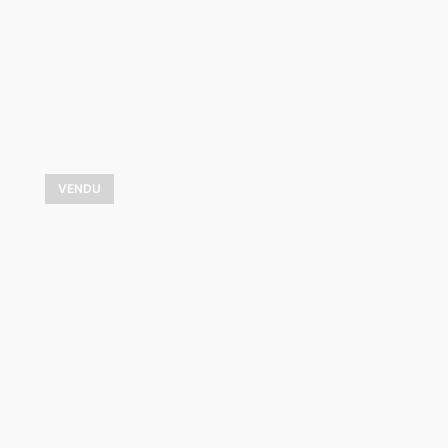
VOIR LES DÉTAILS
VENDU
Aux abords du fleuve
2 325,00
$
VOIR LES DÉTAILS