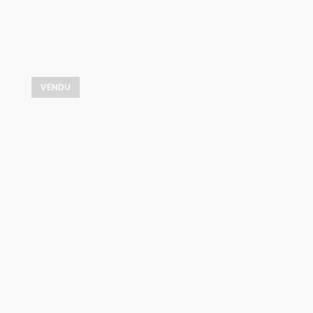
VENDU
Hiver dans la baie
1 075,00
$
VOIR LES DÉTAILS