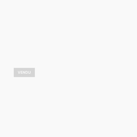
3 800,00
$
VOIR LES DÉTAILS
VENDU
Les bougainvilliers
4 950,00
$