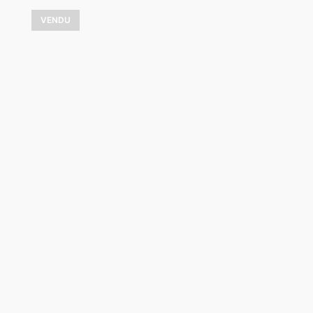
VENDU
Hiver enchanteur
3 800,00
$
VOIR LES DÉTAILS