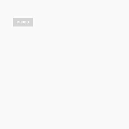
VENDU
Magie d’hiver
3 900,00
$
VOIR LES DÉTAILS