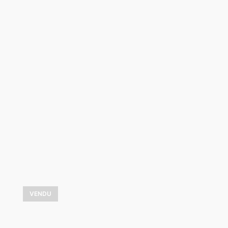
Doux après-midi d’hiver
3 800,00
$
VOIR LES DÉTAILS
VENDU