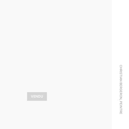
e
Boule de neige
2 325,00
$
VOIR LES DÉTAILS
CHRISTIAN BERGERON, PEINTRE
VENDU
s
Le refuge