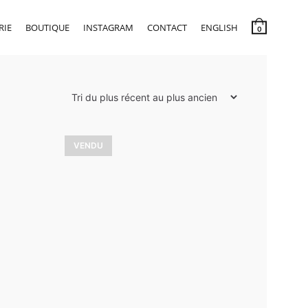
RIE
BOUTIQUE
INSTAGRAM
CONTACT
ENGLISH
0
VENDU
s
Passion d’automne
3 600,00
$
VOIR LES DÉTAILS