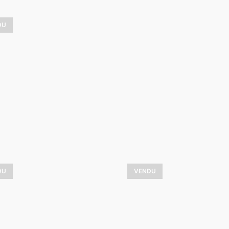
DU
Les ombres d
oux crépuscule
l’hiver
1 050,00
$
4 900,00
$
VOIR LES DÉTAILS
VOIR LES DÉTAILS
DU
VENDU
Les montagne
Fabuleux hiver
bleues