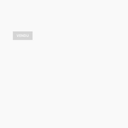
VENDU
Les voiles en fête
30x48
VOIR LES DÉTAILS