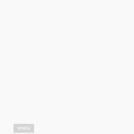
Les sous-bois
36x36
VOIR LES DÉTAILS
VENDU