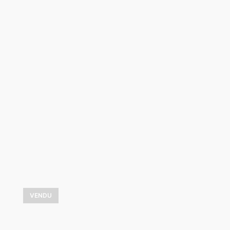
Près du récif
18x36
VOIR LES DÉTAILS
VENDU